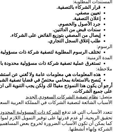
المستندات المطلوبة:
قرار الشركاء بالتصفية.
تعيين مصفي.
إعلان التصفية.
جرد الأصول والخصوم.
سندات قبض من الدائنين.
إيصال من المصفي بتوزيع الفائض على الشركاء.
طلب إغلاق السجل التجاري.
الرسوم:
تختلف الرسوم المطلوبة لتصفية شركة ذات مسؤولية
المدة الزمنية:
تستغرق عملية تصفية شركة ذات مسؤولية محدودة بالسعودية من 
ملاحظة:
هذه المعلومات هي معلومات عامة ولا تُغني عن استش
يُنصح بالاستعانة بمحامي مختصّ في قضايا تصفية ا
أرجو أن يكون هذا النموذج مفيدًا لك ولكن يجب التنوية ا
على جميع الشركات.
متصل:
نظام تصفية الشركات السعودي الجديد
الأسباب الشائعة لتصفية الشركات في المملكة العربية السعو
تتعدد الأسباب التي قد تدفع
الشركة ذات المسؤولية المحدودة
تحقيق الربحية، أو عدم قدرتها على توفير التمويل اللازم لمو
كما يمكن أن تكون الأسباب الضرورة لخروج بعض المساهمين م
الشركة وإنهاء أنشطتها.