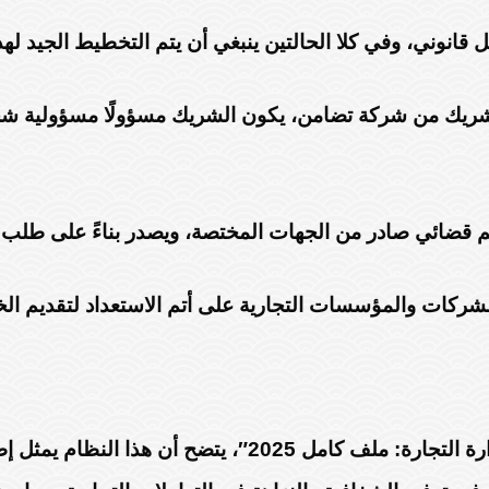
قانوني، وفي كلا الحالتين ينبغي أن يتم التخطيط الجيد لهذ
شريك من شركة تضامن، يكون الشريك مسؤولًا مسؤولية شخ
كم قضائي صادر من الجهات المختصة، ويصدر بناءً على طلب 
ركات والمؤسسات التجارية على أتم الاستعداد لتقديم الخد
في ختام هذا الموضوع حول “نظام قرارات الشركاء في وزارة الت