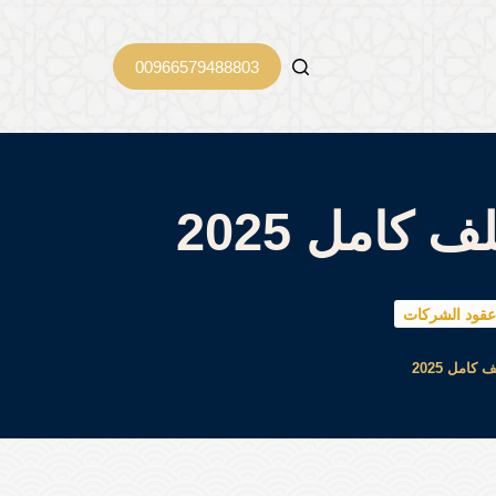
00966579488803
كامل 2025
عقود الشركات
امل 2025