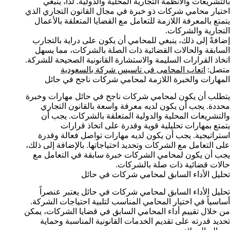
بالتشريعات والأنظمة التجارية المحلية والدولية. لذا، ينبغي
اختيار محامي شركات ذو خبرة في مجال القانون التجاري الذي
يتمتع بالمعرفة اللازمة للتعامل مع القضايا المتعلقة بالأعمال
التجارية والشركات.
إضافةً إلى ذلك، ينبغي للمحامي أن يكون على دراية بالتجارب
السابقة والحالات القضائية ذات الصلة بالشركات، مما يسهل
اتخاذ القرارات السليمة والاستشارة القانونية الصحيحة للشركة.
متصل:
اتعاب المحامى فى تاسيس شركة بالسعودية
المهارات والخبرة اللازمة لمحامي شركات ناجح في حائل
يتطلب أن يكون لمحامي شركات ناجح في حائل مهارات وخبرة
محددة. يجب أن يكون لديه معرفة واسعة بالقانون التجاري
والتشريعات المحلية والدولية المتعلقة بالشركات. يجب أن
يتمتع بمهارات تحليلية قوية وقدرة على اتخاذ قرارات
استراتيجية. يجب أن يكون لديه مهارات تواصل فعالة وقدرة
على التعامل مع الشركات وتحديد احتياجاتها. بالإضافة إلى ذلك،
يجب أن يكون لمحامي الشركات خبرة سابقة في التعامل مع
حالات قضائية ذات صلة بالشركات.
تحليل الأداء السابق لمحامي شركات في حائل
تحليل الأداء السابق لمحامي شركات في حائل يعتبر عنصراً
أساسياً في اختيار المحامي المناسب لتلبية احتياجات الشركة.
من خلال تقييم أداء المحامي السابق في قضايا الشركات، يمكن
تحديد قدرته على تقديم الخدمات القانونية المناسبة وحماية