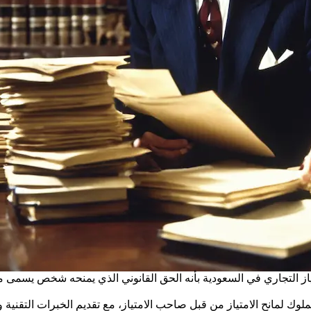
از التجاري في السعودية بأنه الحق القانوني الذي يمنحه شخص يسمى م
ملوك لمانح الامتياز من قبل صاحب الامتياز، مع تقديم الخبرات التقنية