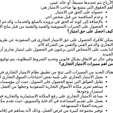
الأرباح يتم تحديدها مسبقاً، أو عائد عيني.
أهم الحقوق التي يتمتع بها صاحب الامتياز هي:
حصوله على الحق في الامتياز.
وعدم المنافسة من قبل شخص آخر.
بالإضافة إلى كونه له الحق في تزويده بالسلع والخدمات والدعم ال
الحصول على الخبرات التسويقية والفنية والتقنية من قبل مانح الام
كيف احصل على حق امتياز؟
يمكن للأفراد الحصول على حق الامتياز التجاري في السعودية عن طريق 
التجاري والدعم الفني والتقني من الشركة الأم.
لذا يجب على الأشخاص الذين يرغبون في الحصول على امتياز تجاري أن ي
الجيدة.
وفي حال تم الاتفاق بشكل قانوني وتحديد الشروط المطلوبة، يتم توقيع ع
من اهم مميزات الامتياز التجاري؟
هناك العديد من المميزات التي تنتج من تطبيق نظام الامتياز التجاري في
يعمل الامتياز التجاري على تلبية بعض احتياجات السوق التجاري
تقليل العوائق التي تمنع الحصول على التمويل، حيث أن مؤسسات ا
يساهم تعزيز مكانة الأسواق التجارية السعودية وجعلها من أفض
استمرار وجودها.
يساعد الامتياز التجاري على رفع المكانة الاستثمارية والتجارية ف
يعمل على تقديم المساعدة في الدعاية والتسويق، حيث تقدم مكاتب 
شريحة العملاء المستهدفة.
توفير مجموعة كبيرة من فرص العمل، وذلك لأنه يساهم في إقامة 