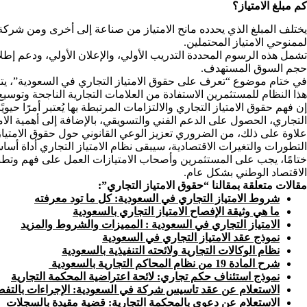
كم مبلغ الامتياز؟
يختلف المبلغ الذي يحدده مانح الامتياز من صناعة إلى أخرى ومن شركة
لممنوحي الامتياز المحتملين.
تشمل هذه الرسوم المحددة التدريب الأولي، والإعلان الأولي، ودعم إطلاق 
حجم السوق المستهدف.
في ختام موضوع “تعرف على حقوق الامتياز التجاري في السعودية”، يتبين 
هذا النظام للمستثمرين الاستفادة من العلامات التجارية الناجحة وتوسي
إن فهم حقوق الامتياز التجاري والالتزامات المرتبطة بها يُعتبر أمرًا حي
التجاري، الحصول على الدعم الفني والتسويقي، بالإضافة إلى أهمية الام
علاوة على ذلك، من الضروري تعزيز الوعي القانوني حول حقوق الامتياز 
التطورات والتغيرات الاقتصادية، سيبقى نظام الامتياز التجاري أداة أسا
ختامًا، يجب على المستثمرين وأصحاب الامتيازات العمل على فهم وتطبي
الاقتصاد الوطني بشكل عام.
مقالات متعلقة بمقالنا “حقوق الامتياز التجاري”:
شروط الامتياز التجاري في السعودية: كل ما تود معرفته
ما هي وثيقة الإفصاح الامتياز التجاري بالسعودية
الامتياز التجاري في السعودية : المميزات والشروط والمزيد
نموذج عقد الامتياز التجاري في السعودية
نظام الوكالات التجارية ولائحته التنفيذية بالسعودية
شرح المادة 19 من نظام المحاكم التجارية بالسعودية
نموذج استئناف حكم تجاري: لائحة اعتراضية المحكمة التجارية
الاستعلام عن عقد تاسيس شركة في السعودية: الإجراءات بالتف
الاستعلام عن دعوى بالمحكمة التجارية: قضية مقيدة بالسجلات