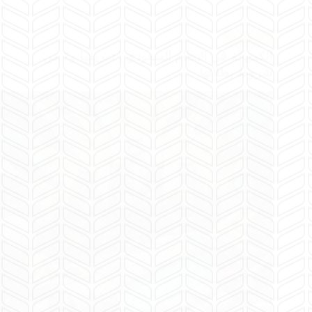
قضايا مالية
الكمبيالة في النظام السعودي | تعريفها و7 من
شروط بطلانها