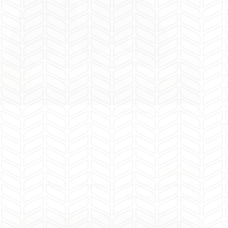
المحامية هبة
سبتمبر 27, 2025
قضايا مالية
منازعة تنفيذ سند لامر | تقديمها بـ 5 خطوات
وأهم 8 من شروطها